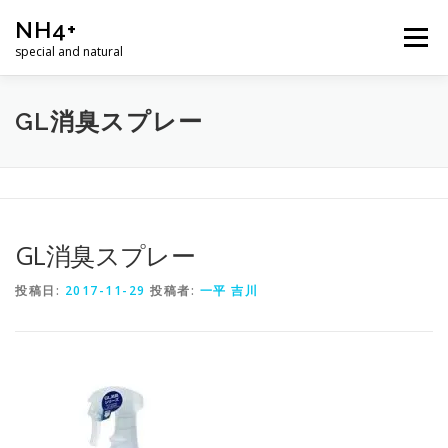
コ
NH4+
ン
メニュー
テ
special and natural
ン
ツ
へ
ホーム
商品
ニュース
ショップ
ABOUT
GL消臭スプレー
ス
キ
ッ
プ
お問合せ
GL消臭スプレー
投稿日:
2017-11-29
投稿者:
一平 吉川