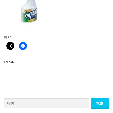
共有:
いいね:
検
索: