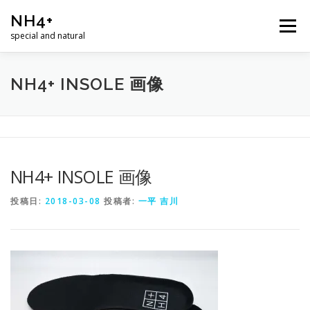
コ
NH4+
ン
メニュー
テ
special and natural
ン
ツ
へ
ホーム
商品
ニュース
ショップ
ABOUT
NH4+ INSOLE 画像
ス
キ
ッ
プ
お問合せ
NH4+ INSOLE 画像
投稿日:
2018-03-08
投稿者:
一平 吉川