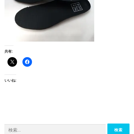
共有:
いいね:
検
索: