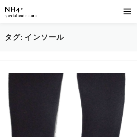
コ
NH4+
ン
メニュー
テ
special and natural
ン
ツ
へ
ホーム
商品
ニュース
ショップ
ABOUT
タグ:
インソール
ス
キ
ッ
プ
お問合せ