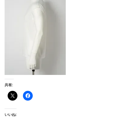
共有:
いいね: