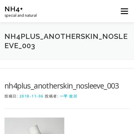
コ
NH4+
ン
メニュー
テ
special and natural
ン
ツ
へ
ホーム
商品
ニュース
ショップ
ABOUT
NH4PLUS_ANOTHERSKIN_NOSLE
ス
EVE_003
キ
ッ
プ
お問合せ
nh4plus_anotherskin_nosleeve_003
投稿日:
2018-11-06
投稿者:
一平 吉川