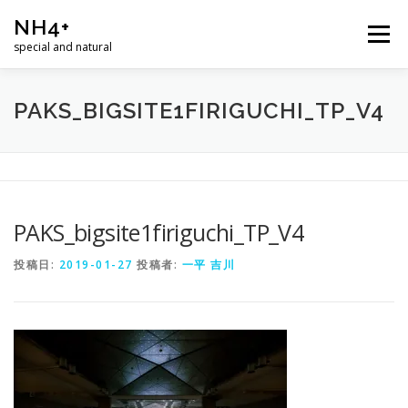
コ
NH4+
ン
メニュー
テ
special and natural
ン
ツ
へ
ホーム
商品
ニュース
ショップ
ABOUT
PAKS_BIGSITE1FIRIGUCHI_TP_V4
ス
キ
ッ
プ
お問合せ
PAKS_bigsite1firiguchi_TP_V4
投稿日:
2019-01-27
投稿者:
一平 吉川