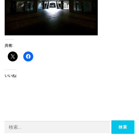
共有:
いいね:
検
索: