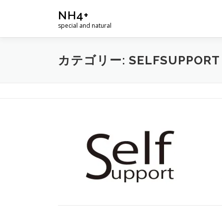
コ
NH4+
ン
special and natural
テ
ン
ツ
カテゴリー:
SELFSUPPORT
へ
ス
キ
ッ
プ